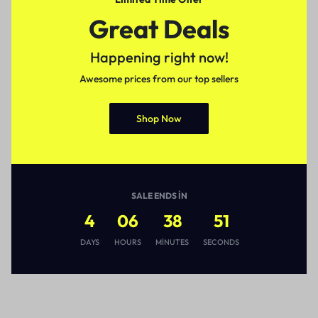
Great Deals
Happening right now!
Awesome prices from our top sellers
Shop Now
SALE ENDS IN
4
06
38
51
DAYS
HOURS
MINUTES
SECONDS