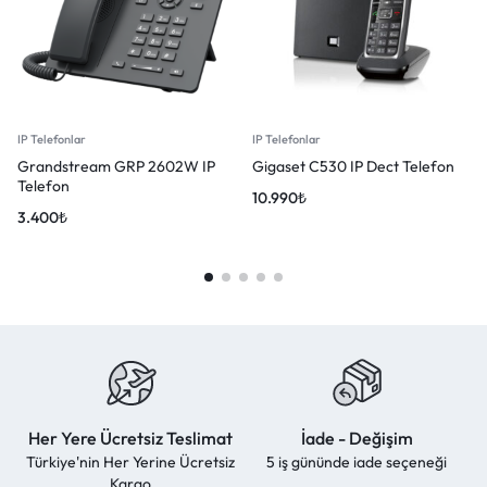
IP Telefonlar
IP Telefonlar
Grandstream GRP 2602W IP
Gigaset C530 IP Dect Telefon
Telefon
10.990
₺
3.400
₺
Her Yere Ücretsiz Teslimat
İade - Değişim
Türkiye'nin Her Yerine Ücretsiz
5 iş gününde iade seçeneği
Kargo