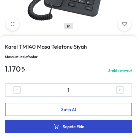
1/1
Karel TM140 Masa Telefonu Siyah
Masaüstü telefonlar
1.170
₺
Stokta mevcut
Satın Al
Sepete Ekle