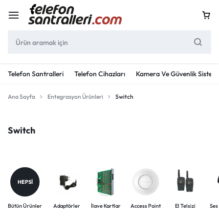
Telefon Santralleri
Telefon Cihazları
Kamera Ve Güvenlik Sisteml
Ana Sayfa
Entegrasyon Ürünleri
Switch
Switch
HEPSI
Bütün Ürünler
Adaptörler
İlave Kartlar
Access Point
El Telsizi
Ses