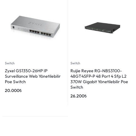
Switch
Switch
Zyxel GS1350-26HP IP
Ruijie Reyee RG-NBS3100-
Surveillance Web Yönetilebilir
48GT4SFP-P 48 Port 4 Sfp L2
Poe Switch
370W Gigabit Yönetilebilir Poe
Switch
20.000
₺
26.200
₺