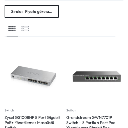
Sırala :
Fiyata göre sırala: Düşükten yükseğe
Switch
Switch
Zyxel GS1008HP 8 Port Gigabit
Grandstream GWN7701P
PoE+ Yönetilemez Masaüstü
Switch – 8 Portlu 4 Port Poe
Switch
Yönetilemez Gigabit Poe