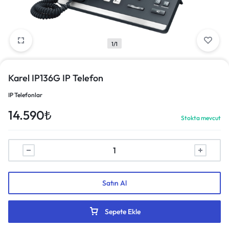
1/1
Karel IP136G IP Telefon
IP Telefonlar
14.590
₺
Stokta mevcut
Satın Al
Sepete Ekle