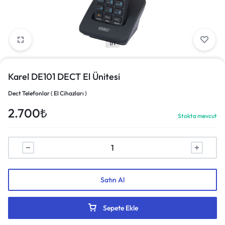
1/1
Karel DE101 DECT El Ünitesi
Dect Telefonlar ( El Cihazları )
2.700
₺
Stokta mevcut
Satın Al
Sepete Ekle