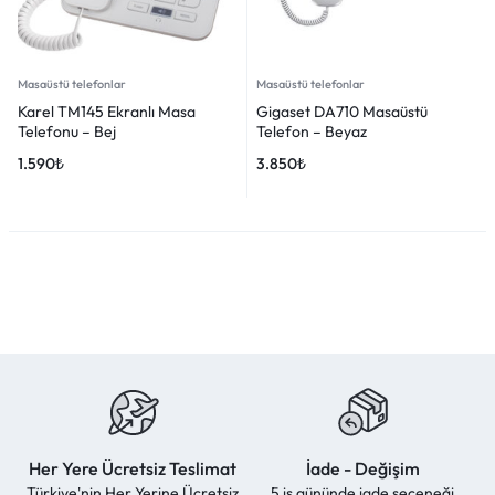
Masaüstü telefonlar
Masaüstü telefonlar
Karel TM145 Ekranlı Masa
Gigaset DA710 Masaüstü
Telefonu – Bej
Telefon – Beyaz
1.590
₺
3.850
₺
Her Yere Ücretsiz Teslimat
İade - Değişim
Türkiye'nin Her Yerine Ücretsiz
5 iş gününde iade seçeneği