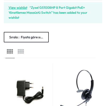
View wishlist
“Zyxel GS1008HP 8 Port Gigabit PoE+
Yönetilemez Masaüstü Switch” has been added to your
wishlist
Sırala :
Fiyata göre sırala: Düşükten yükseğe