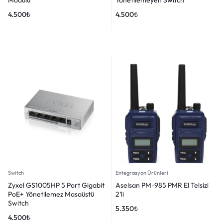
4.500
₺
4.500
₺
Switch
Entegrasyon Ürünleri
Zyxel GS1005HP 5 Port Gigabit
Aselsan PM-985 PMR El Telsizi
PoE+ Yönetilemez Masaüstü
2’li
Switch
5.350
₺
4.500
₺