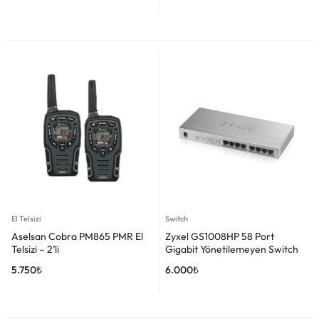
El Telsizi
Switch
Aselsan Cobra PM865 PMR El
Zyxel GS1008HP 58 Port
Telsizi – 2’li
Gigabit Yönetilemeyen Switch
5.750
₺
6.000
₺