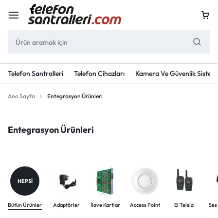
Telefon Santralleri
Telefon Cihazları
Kamera Ve Güvenlik Sisteml
Ana Sayfa
Entegrasyon Ürünleri
Entegrasyon Ürünleri
HEPSI
Bütün Ürünler
Adaptörler
İlave Kartlar
Access Point
El Telsizi
Ses