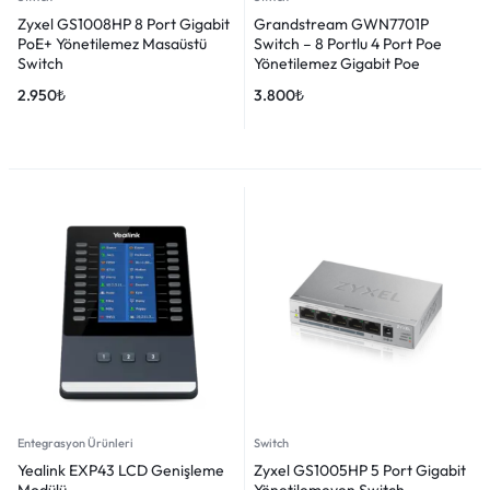
Zyxel GS1008HP 8 Port Gigabit
Grandstream GWN7701P
PoE+ Yönetilemez Masaüstü
Switch – 8 Portlu 4 Port Poe
Switch
Yönetilemez Gigabit Poe
2.950
₺
3.800
₺
Entegrasyon Ürünleri
Switch
Yealink EXP43 LCD Genişleme
Zyxel GS1005HP 5 Port Gigabit
Modülü
Yönetilemeyen Switch