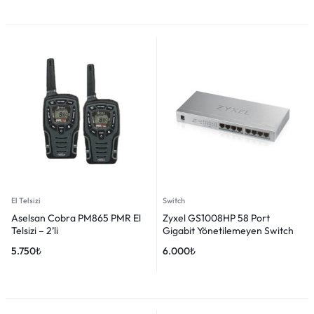
El Telsizi
Switch
Aselsan Cobra PM865 PMR El
Zyxel GS1008HP 58 Port
Telsizi – 2’li
Gigabit Yönetilemeyen Switch
5.750
₺
6.000
₺