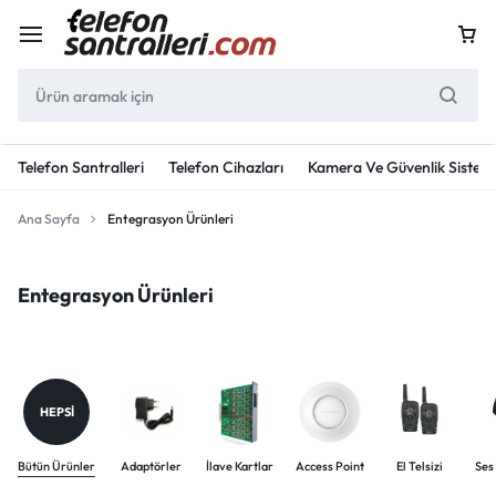
Telefon Santralleri
Telefon Cihazları
Kamera Ve Güvenlik Sisteml
Ana Sayfa
Entegrasyon Ürünleri
Entegrasyon Ürünleri
HEPSI
Bütün Ürünler
Adaptörler
İlave Kartlar
Access Point
El Telsizi
Ses