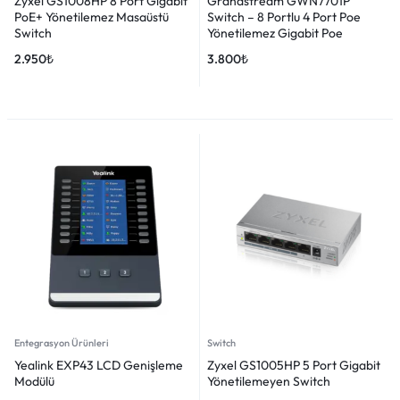
Zyxel GS1008HP 8 Port Gigabit
Grandstream GWN7701P
PoE+ Yönetilemez Masaüstü
Switch – 8 Portlu 4 Port Poe
Switch
Yönetilemez Gigabit Poe
2.950
₺
3.800
₺
Entegrasyon Ürünleri
Switch
Yealink EXP43 LCD Genişleme
Zyxel GS1005HP 5 Port Gigabit
Modülü
Yönetilemeyen Switch