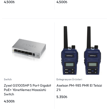
4.500
₺
4.500
₺
Switch
Entegrasyon Ürünleri
Zyxel GS1005HP 5 Port Gigabit
Aselsan PM-985 PMR El Telsizi
PoE+ Yönetilemez Masaüstü
2’li
Switch
5.350
₺
4.500
₺