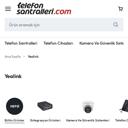
Telefon Santralleri
Telefon Cihazları
Kamera Ve Güvenlik Sisteml
Ana Sayfa
Yealink
Yealink
HEPSI
Bütün Ürünler
Entegrasyon Ürünleri
Kamera Ve Güvenlik Sistemleri
Telefon C