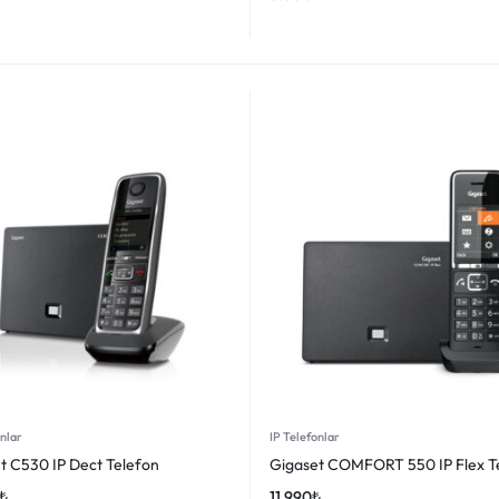
onlar
IP Telefonlar
t C530 IP Dect Telefon
Gigaset COMFORT 550 IP Flex T
₺
11.990
₺