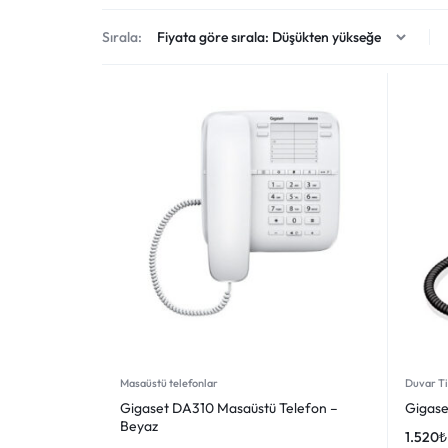
Sistemleri
KAMERA
Sırala:
VE
GÜVENLIK
SISTEMLERI
Masaüstü telefonlar
Duvar Ti
Gigaset DA310 Masaüstü Telefon –
Gigase
Beyaz
1.520
₺