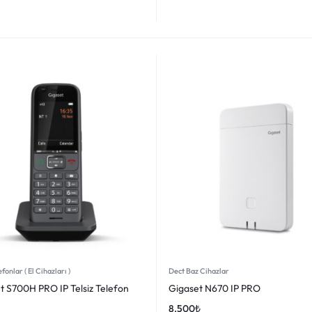
fonlar ( El Cihazları )
Dect Baz Cihazlar
t S700H PRO IP Telsiz Telefon
Gigaset N670 IP PRO
8.500
₺