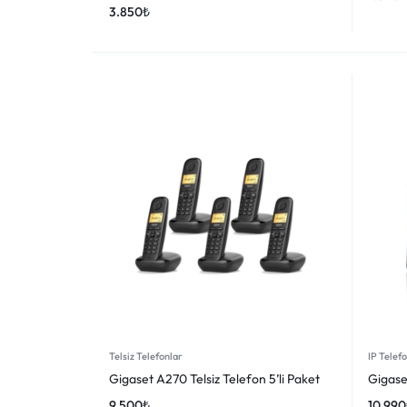
3.850
₺
Telsiz Telefonlar
IP Telef
Gigaset A270 Telsiz Telefon 5’li Paket
Gigase
9.500
₺
10.990