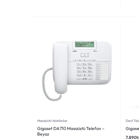
Masaüstü telefonlar
Dect Tele
Gigaset DA710 Masaüstü Telefon –
Gigase
Beyaz
7.890
₺