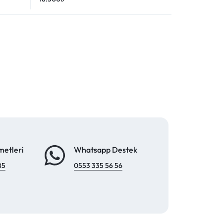
metleri
Whatsapp Destek
85
0553 335 56 56