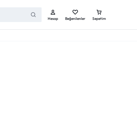
Hesap
Beğenilenler
Sepetim
Dect Telefonlar
Dect Telefonlar ( El Cihazları )
Dect Baz Cihazlar