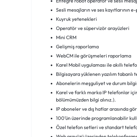
Entegre robot operatör ve sesli mesaj
Sesli mesajların ve ses kayıtlarının e-
Kuyruk yetenekleri
Operatör ve süpervizör arayüzleri
Mini CRM
Gelişmiş raporlama
WebCM ile görüşmeleri raporlama
Karel Mobil uygulaması ile akıllı tele
Bilgisayara yüklenen yazılım tabanlı 
Abonelerin meşguliyet ve durum bilgi
Karel ve farklı marka IP telefonlar i
bölümümüzden bilgi alınız.).
IP aboneler ve dış hatlar arasında g
100’ün üzerinde programlanabilir kull
Özel telefon setleri ve standart tele
Web arayüzü üzerinden telekonferan