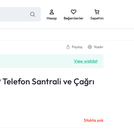
Hesap
Beğenilenler
Sepetim
Paylaş
Yazdır
Dect Telefonlar
View wishlist
Dect Telefonlar ( El Cihazları )
Dect Baz Cihazlar
P Telefon Santrali ve Çağrı
Stokta yok