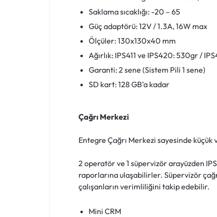
Saklama sıcaklığı: -20 – 65
Güç adaptörü: 12V / 1.3A, 16W max
Ölçüler: 130x130x40 mm
Ağırlık: IPS411 ve IPS420: 530gr / IP
Garanti: 2 sene (Sistem Pili 1 sene)
SD kart: 128 GB’a kadar
Çağrı Merkezi
Entegre Çağrı Merkezi sayesinde küçük v
2 operatör ve 1 süpervizör arayüzden IPS4
raporlarına ulaşabilirler. Süpervizör çağr
çalışanların verimliliğini takip edebilir.
Mini CRM