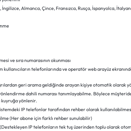
, İngilizce, Almanca, Çince, Fransızca, Rusça, İspanyolca, İtalyan
lenme
lmesi ve sıra numarasının okunması
üm kullanıcıların telefonlarında ve operatör web arayüz ekranında
ğrılardan geri arama geldiğinde arayan kişiye otomatik olarak 
 yönlendirme dahili numarası tanımlayabilme. Böylece müşterid
a kuyruğa yönlenir.
istemdeki IP telefonlar tarafından rehber olarak kullanılabilmes
lme (Her abone için farklı rehber sunulabilir)
(Destekleyen IP telefonların tek tuş üzerinden toplu olarak oto