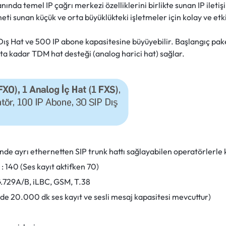
anında temel IP çağrı merkezi özelliklerini birlikte sunan IP ilet
meti sunan küçük ve orta büyüklükteki işletmeler için kolay ve etki
ış Hat ve 500 IP abone kapasitesine büyüyebilir. Başlangıç pake
rta kadar TDM hat desteği (analog harici hat) sağlar.
inde ayrı ethernetten SIP trunk hattı sağlayabilen operatörlerle
: 140 (Ses kayıt aktifken 70)
G.729A/B, iLBC, GSM, T.38
nde 20.000 dk ses kayıt ve sesli mesaj kapasitesi mevcuttur)