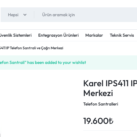
Hepsi
RI.COM
enlik Sistemleri
Entegrasyon Ürünleri
Markalar
Teknik Servis
S411 IP Telefon Santrali ve Çağrı Merkezi
IP Telefonlar
İlave Kartlar
Karel
fon Santrali” has been added to your wishlist
GSM Terminalleri (FCT)
Fortel
IP Masaüstü Telefonlar
Access Point
Grandstream
IP Telsiz Telefonlar
Karel IPS411 I
Ses Kayıt Cihazları
Telesis
IP Duvar Tipi Telefonlar
Merkezi
Switch
Gigaset
Adaptörler
VoIP Gateway Cihazları
Panasonic
Telefon Santralleri
Teknikom
19.600
₺