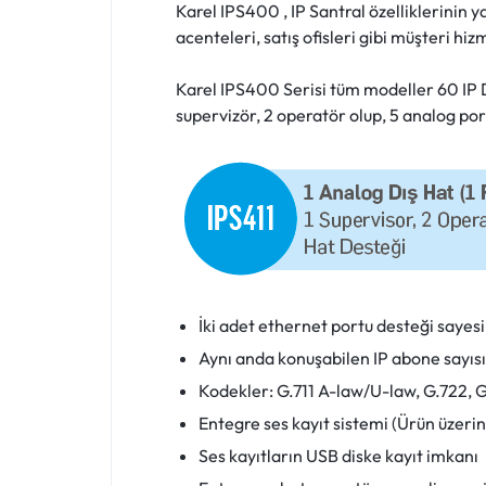
Karel IPS400 , IP Santral özelliklerinin y
acenteleri, satış ofisleri gibi müşteri hiz
Karel IPS400 Serisi tüm modeller 60 IP D
supervizör, 2 operatör olup, 5 analog po
İki adet ethernet portu desteği sayes
Aynı anda konuşabilen IP abone sayısı 
Kodekler: G.711 A-law/U-law, G.722, 
Entegre ses kayıt sistemi (Ürün üzeri
Ses kayıtların USB diske kayıt imkanı