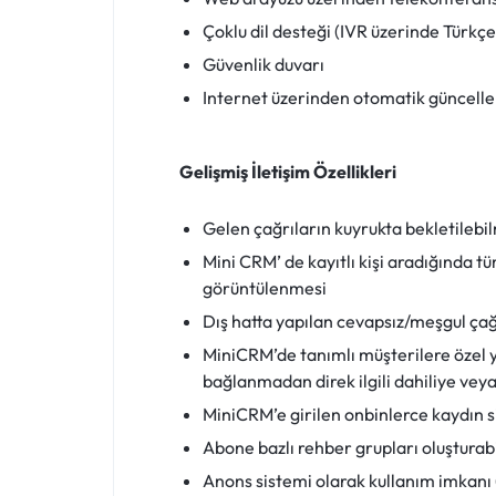
Çoklu dil desteği (IVR üzerinde Türkçe
Güvenlik duvarı
Internet üzerinden otomatik güncel
Gelişmiş İletişim Özellikleri
Gelen çağrıların kuyrukta bekletilebi
Mini CRM’ de kayıtlı kişi aradığında t
görüntülenmesi
Dış hatta yapılan cevapsız/meşgul ça
MiniCRM’de tanımlı müşterilere özel
bağlanmadan direk ilgili dahiliye vey
MiniCRM’e girilen onbinlerce kaydın s
Abone bazlı rehber grupları oluşturabi
Anons sistemi olarak kullanım imkanı 