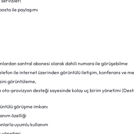
 servisleri
posta ile paylaşımı
fonlardan santral abonesi olarak dahili numara ile görüşebilme
telefon ile internet üzerinden görüntülü iletişim, konferans ve 
sini görüntüleme,
çin oto-provizyon desteği sayesinde kolay uç birim yönetimi (Des
örüntülü görüşme imkanı
anım özelliği
fonlarla uyumlu kullanım
s yönetimi