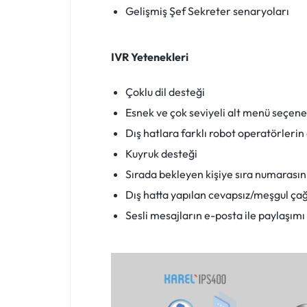
Gelişmiş Şef Sekreter senaryoları
IVR Yetenekleri
Çoklu dil desteği
Esnek ve çok seviyeli alt menü seçene
Dış hatlara farklı robot operatörlerin
Kuyruk desteği
Sırada bekleyen kişiye sıra numarası
Dış hatta yapılan cevapsız/meşgul ça
Sesli mesajların e-posta ile paylaşımı