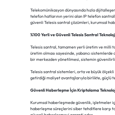
Telekomünikasyon dünyasında hızla dijitalleşen
telefon hatlarının yerini alan IP telefon santra
güvenli Telesis santral çözümleri, kurumsal hab
%100 Yerli ve Güvenli Telesis Santral Teknoloji
Telesis santral, tamamen yerli üretim ve milli 
üretim olması sayesinde, yabancı sistemlerde ol
bir merkezden yönetilmesi, sistemin güvenilirli
Telesis santral sistemleri, orta ve büyük ölçekl
getirdiği maliyet avantajlarıyla birlikte, güçlü 
Güvenli Haberleşme İçin Kriptolama Teknoloj
Kurumsal haberleşmede güvenlik, işletmeler için
haberleşme süreçlerini siber tehditlere karşı t
güvenli haberleşmeyi garanti eder.