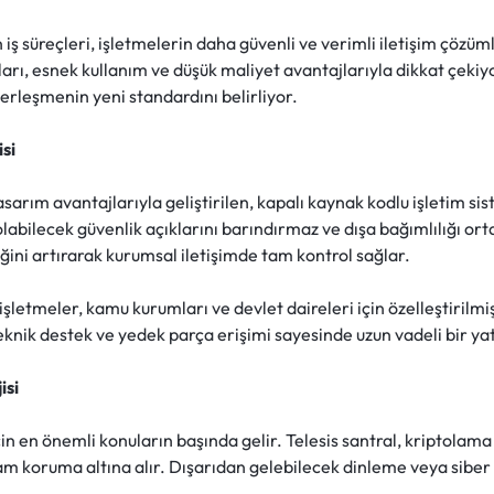
 iş süreçleri, işletmelerin daha güvenli ve verimli iletişim çöz
lları, esnek kullanım ve düşük maliyet avantajlarıyla dikkat çekiy
erleşmenin yeni standardını belirliyor.
si
tasarım avantajlarıyla geliştirilen, kapalı kaynak kodlu işletim 
abilecek güvenlik açıklarını barındırmaz ve dışa bağımlılığı ort
ğini artırarak kurumsal iletişimde tam kontrol sağlar.
i işletmeler, kamu kurumları ve devlet daireleri için özelleştirilm
teknik destek ve yedek parça erişimi sayesinde uzun vadeli bir yat
isi
 en önemli konuların başında gelir. Telesis santral, kriptolama v
am koruma altına alır. Dışarıdan gelebilecek dinleme veya siber s