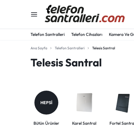
TELEFONSANTRALLE
TELEFON
Telefon Santralleri
Telefon Cihazları
Kamera Ve Güv
SANTRALLERI
Ana Sayfa
Telefon Santralleri
Telesis Santral
Analog Telefonlar
Analog Santral
,
Telesis Santral
IP Santral
Masaüstü telefonlar
TELEFON
Bulut Santral
Duvar Tipi Telefonlar
Karel Santral
CIHAZLARI,
Telsiz Telefonlar
Fortel Santral
Operatör Telefonlar
SES
Telesis Santral
HEPSI
KAYIT
Grandstream Santral
Bütün Ürünler
Karel Santral
Fortel Santra
CIHAZLARI,