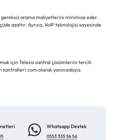
ek gereksiz arama maliyetlerini minimize eder.
çüde azaltır. Ayrıca, VoIP teknolojisi sayesinde
ak için Telesis santral çözümlerini tercih
n santralleri.com olarak yanınızdayız.
metleri
Whatsapp Destek
85
0553 335 56 56