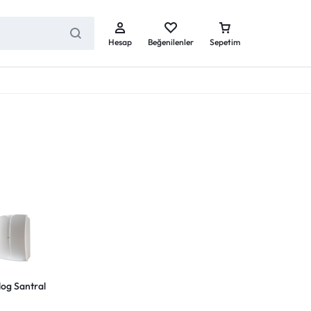
Hesap
Beğenilenler
Sepetim
Dect Telefonlar
Dect Telefonlar ( El Cihazları )
Dect Baz Cihazlar
og Santral