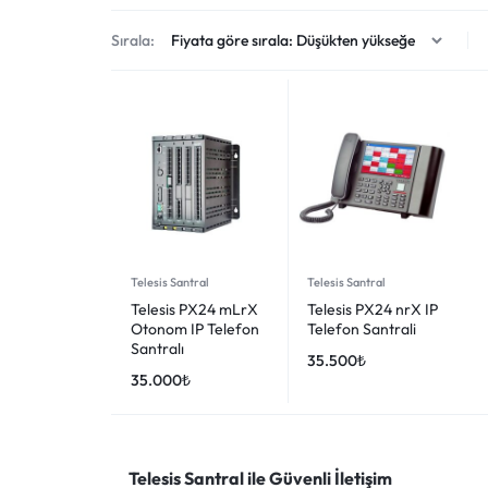
KAMERA
Sırala:
VE
GÜVENLIK
SISTEMLERI
Telesis Santral
Telesis Santral
Telesis PX24 mLrX
Telesis PX24 nrX IP
Otonom IP Telefon
Telefon Santrali
Santralı
35.500
₺
35.000
₺
Telesis Santral ile Güvenli İletişim