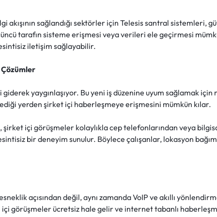
gi akışının sağlandığı sektörler için Telesis santral sistemleri, gü
üçüncü tarafın sisteme erişmesi veya verileri ele geçirmesi mümk
tisiz iletişim sağlayabilir.
n Çözümler
 giderek yaygınlaşıyor. Bu yeni iş düzenine uyum sağlamak için 
ilediği yerden şirket içi haberleşmeye erişmesini mümkün kılar.
şirket içi görüşmeler kolaylıkla cep telefonlarından veya bilgisa
 kesintisiz bir deneyim sunulur. Böylece çalışanlar, lokasyon bağı
esneklik açısından değil, aynı zamanda VoIP ve akıllı yönlendirme
 içi görüşmeler ücretsiz hale gelir ve internet tabanlı haberleş